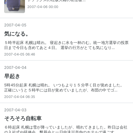
2007-04-06 00:00
2007
-
04
-
05
気になる。
５時半起床 札幌は晴れ。 寝起きに水を一杯のむ。統一地方選挙の投票
日まで今日も含めてあと４日。 選挙の行方がとても気になり…
2007-04-05 06:46
2007
-
04
-
04
早起き
5時45分起床 札幌は晴れ。 いつもより１５分早く目が覚めました。
正確にいうと５時半には目が覚めていましたが、布団の中でゴ…
2007-04-04 06:35
2007
-
04
-
03
そろそろ自転車
６時起床 札幌は雪が降っていましたが、晴れてきました。昨日は会社
の入社式や研修会、懇親会と一日中滝川市内のホテルで過ごす…