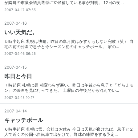
が隣町の市議会議員選挙に立候補している事が判明。 12日の夜…
2007-04-17 07:55
2007
-
04
-
16
いい天気だ。
５時半起床 札幌は快晴。昨日の皐月賞はかすりもしない完敗（笑） 自
宅の前の公園で息子と今シーズン初のキャッチボール。 家の…
2007-04-16 06:25
2007
-
04
-
15
昨日と今日
７時起床 札幌は曇 相変わらず寒い。昨日は午後から息子と「どらえモ
ン」の映画を見に行ってきた。 土曜日の午後だから混んでい…
2007-04-15 10:17
2007
-
04
-
14
キャッチボール
６時半起床 札幌は雪。会社はお休み 今日は天気が良ければ、息子と２
人で近くの公園へ自転車で出かけて、野球の練習をする予定…