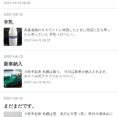
2007-04-14 08:06
2007
-
04
-
13
羊乳
高速道路のＳＡでトイレ休憩したときに売店に立ち寄っ
たら売っていた 羊乳＝ひつじミ…
2007-04-13 09:37
2007
-
04
-
13
新車納入
５時半起床 札幌は曇り。 今日は新車が納入されます。
ホイール式アスファルトペーバ…
2007-04-13 06:52
2007
-
04
-
12
まだまだです。
５時半起床 札幌は雪、滝川も大雪（笑） 昨日の昼休みに