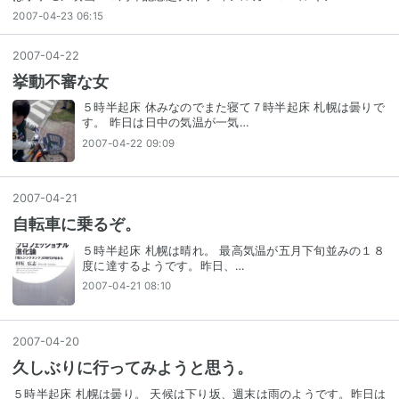
2007-04-23 06:15
2007
-
04
-
22
挙動不審な女
５時半起床 休みなのでまた寝て７時半起床 札幌は曇りで
す。 昨日は日中の気温が一気…
2007-04-22 09:09
2007
-
04
-
21
自転車に乗るぞ。
５時半起床 札幌は晴れ。 最高気温が五月下旬並みの１８
度に達するようです。昨日、…
2007-04-21 08:10
2007
-
04
-
20
久しぶりに行ってみようと思う。
５時半起床 札幌は曇り。 天候は下り坂、週末は雨のようです。昨日は