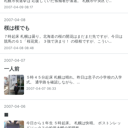
札幌市長選挙は 応援していた候補者が落選。 札幌市中央区で…
2007-04-09 08:17
2007
-
04
-
08
桜は桜でも
７時起床 札幌は曇り。北海道の桜の開花はまだまだ先ですが、今日は
競馬のＧ１「桜花賞」 ３強で決まり！ の様相ですが、こうい…
2007-04-08 08:48
2007
-
04
-
07
一人前
５時４５分起床 札幌は晴れ。昨日は息子の小学校の入学
式。 通学路を確認しながら、…
2007-04-07 06:33
2007
-
04
-
06
■
今日から１年生 ５時起床。 札幌は快晴。 ボストンレッ
ドソックスの松坂大輔の初登板…