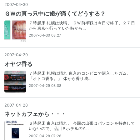
2007
-
04
-
30
ＧＷの真っ只中に歯が痛くてどうする？
７時起床 札幌は快晴。 ＧＷ前半戦は今日で終了。２７日
から東京へ行っていた時から…
2007-04-30 08:27
2007
-
04
-
29
オヤジ香る
７時起床 札幌は晴れ 東京のコンビニで購入したガム。
「オトコ香る。」 体から香り成…
2007-04-29 08:08
2007
-
04
-
28
ネットカフェから・・・
６時起床 東京は晴れ。 今回の出張はパソコンを持参して
いないので、品川ＰホテルのY…
2007-04-28 07:28