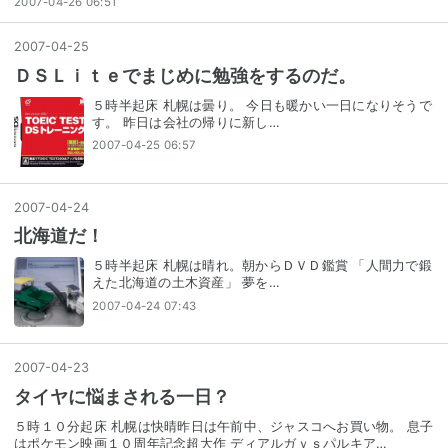
2007-04-26 06:51
2007
-
04
-
25
ＤＳＬｉｔｅでまじめに勉強をするのだ。
５時半起床 札幌は曇り。 今日も暖かい一日になりそうで
す。 昨日は会社の帰りに新し…
2007-04-25 06:57
2007
-
04
-
24
北海道だ！
５時半起床 札幌は晴れ。朝からＤＶＤ鑑賞 「人間力で鍛
えた北海道の土木資産」 夢を…
2007-04-24 07:43
2007
-
04
-
23
タイヤに悩まされる一日？
５時１０分起床 札幌は快晴昨日は午前中、ジャスコへお買い物。 息子
はポケモン映画１０周年記念超大作 ディアルガｖｓパルキア…